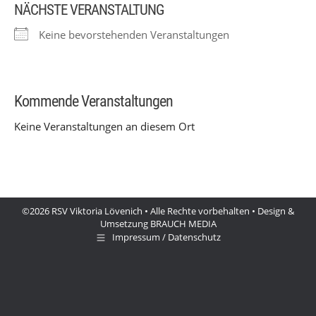
NÄCHSTE VERANSTALTUNG
Keine bevorstehenden Veranstaltungen
Kommende Veranstaltungen
REWE Richrath
Fischbachstr. 31 - Bergheim
Veranstaltungen
Keine Veranstaltungen an diesem Ort
©2026 RSV Viktoria Lövenich • Alle Rechte vorbehalten • Design &
Umsetzung
BRAUCH MEDIA
Impressum / Datenschutz