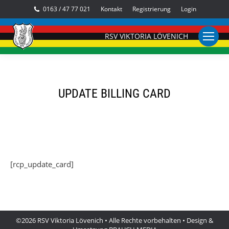
0163 / 47 77 021
Kontakt
Registrierung
Login
RSV VIKTORIA LÖVENICH
UPDATE BILLING CARD
[rcp_update_card]
©2026 RSV Viktoria Lövenich • Alle Rechte vorbehalten • Design &