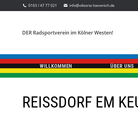
0163 / 47 77 021
info@viktoria-loevenich.de
DER Radsportverein im Kölner Westen!
WILLKOMMEN
ÜBER UNS
REISSDORF EM K