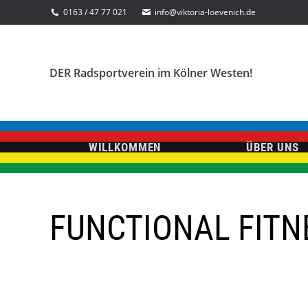
0163 / 47 77 021
info@viktoria-loevenich.de
DER Radsportverein im Kölner Westen!
WILLKOMMEN
ÜBER UNS
FUNCTIONAL FITN