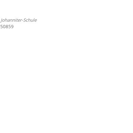
Johanniter-Schule
, 50859
Office 365
Outlook Live