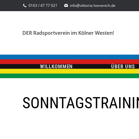
0163 / 47 77 021
info@viktoria-loevenich.de
DER Radsportverein im Kölner Westen!
WILLKOMMEN
ÜBER UNS
SONNTAGSTRAINI