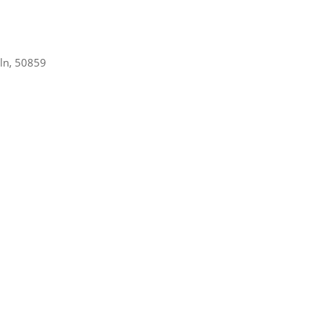
öln, 50859
Office 365
Outlook Live