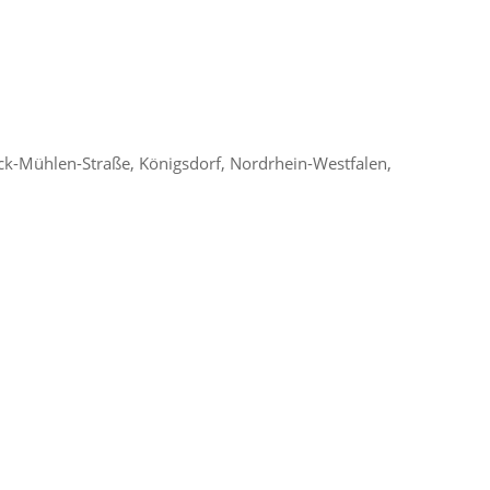
ck-Mühlen-Straße, Königsdorf, Nordrhein-Westfalen,
Office 365
Outlook Live