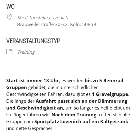
WO
Shell Tanstelle Lövenich
Brauweilerstraße 30-32, Köln, 50859
VERANSTALTUNGSTYP
Training
Start ist immer 18 Uhr
, es werden
bis zu 5 Rennrad-
Gruppen
gebildet, die in unterschiedlichen
Geschwindigkeiten Fahren, dazu gibt es
1 Gravelgruppe
.
Shell Tanstelle Lövenich
Brauweilerstraße 30-32 - Köln
Die länge der
Ausfahrt passt sich an der Dämmerung
Veranstaltungen
und Geschwindigkeit an
, um so länger es hell bleibt um
so länger fahren wir.
Nach dem Training
treffen sich alle
Gruppen am
Sportplatz Lövenich auf ein Kaltgetränk
und nette Gespräche!